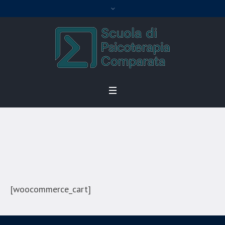
Cart
Home
/
Cart
[woocommerce_cart]