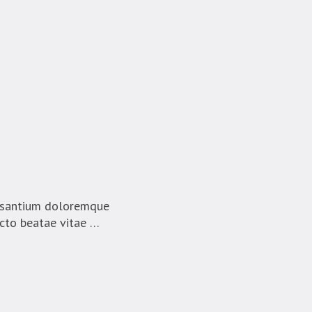
cusantium doloremque
ecto beatae vitae …