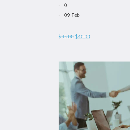
0
09 Feb
$45.00
$40.00