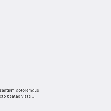
cusantium doloremque
ecto beatae vitae …