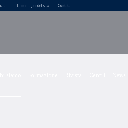
azioni
Le immagini del sito
Contatti
hi siamo
Formazione
Rivista
Centri
News+
Course Version One
Home
/
Course Version One