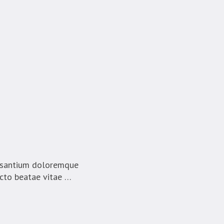
cusantium doloremque
ecto beatae vitae …