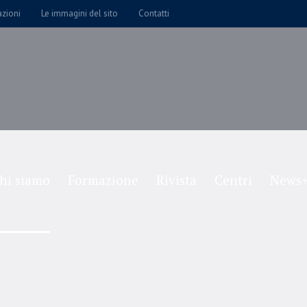
azioni
Le immagini del sito
Contatti
hi siamo
Formazione
Rivista
Centri
News+
Dashboard
Home
/
Dashboard