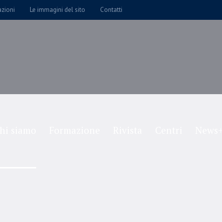
azioni
Le immagini del sito
Contatti
hi siamo
Formazione
Rivista
Centri
News+
nstructor Registrati
Home
/
Instructor Registration