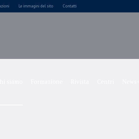
azioni
Le immagini del sito
Contatti
hi siamo
Formazione
Rivista
Centri
News+
Shop
Home
/
Shop