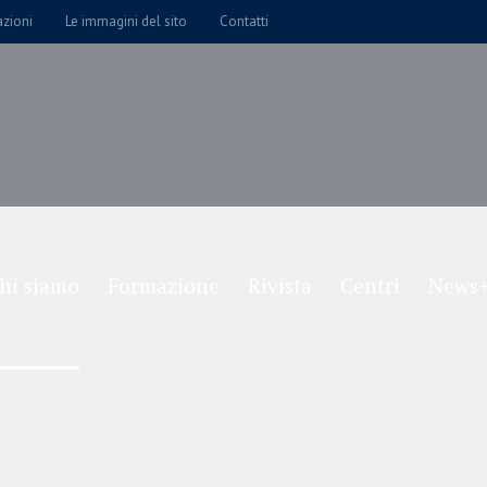
azioni
Le immagini del sito
Contatti
hi siamo
Formazione
Rivista
Centri
News+
Single Category
Home
/
Single Category