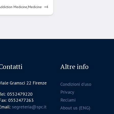
Addiction Medicine,Medicine
+4
Contatti
Altre info
Viale Gramsci 22 Firenze
Condizioni d'uso
Privacy
Tel: 0552479220
Reclami
Fax: 0552477263
Email:
segreteria@spc.it
About us (ENG)