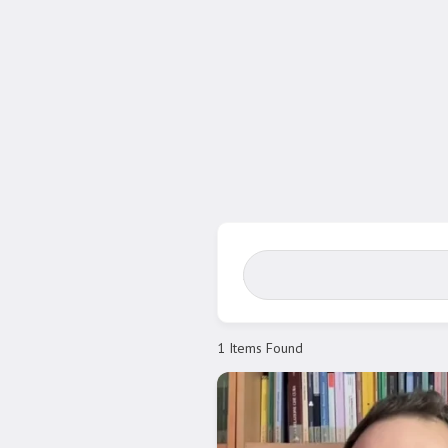
Search Bar
1
Items Found