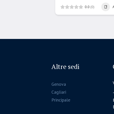
0.0
(0)
Altre sedi
Genova
Cagliari
Principale