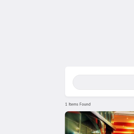
Search Bar
1
Items Found