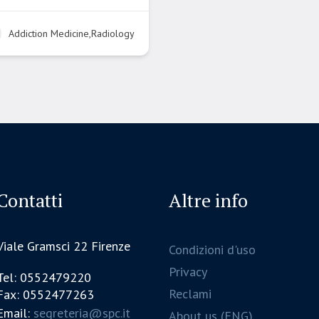
Addiction Medicine,Radiology
Contatti
Altre info
Viale Gramsci 22 Firenze
Condizioni d'uso
Privacy
Tel: 0552479220
Reclami
Fax: 0552477263
Email:
segreteria@spc.it
About us (ENG)