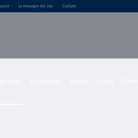
azioni
Le immagini del sito
Contatti
hi siamo
Formazione
Rivista
Centri
News+
Single Location
Home
/
Single Location