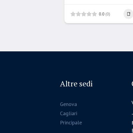
0.0
(0)
Altre sedi
Genova
Cagliari
Principale