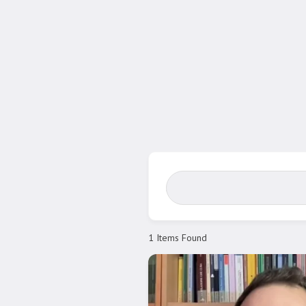
Search Bar
1
Items Found