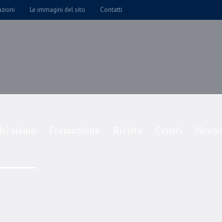
azioni
Le immagini del sito
Contatti
hi siamo
Formazione
Rivista
Centri
News+
Single Tag
Home
/
Single Tag