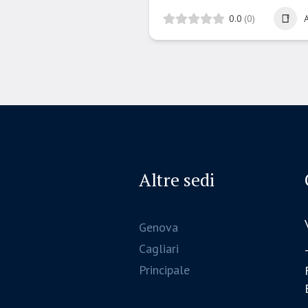
0.0
(0)
Altre sedi
Genova
Cagliari
Principale