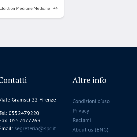
Addiction Medicine,Medicine
+4
Contatti
Altre info
Viale Gramsci 22 Firenze
Condizioni d'uso
Privacy
Tel: 0552479220
Reclami
Fax: 0552477263
Email:
segreteria@spc.it
About us (ENG)