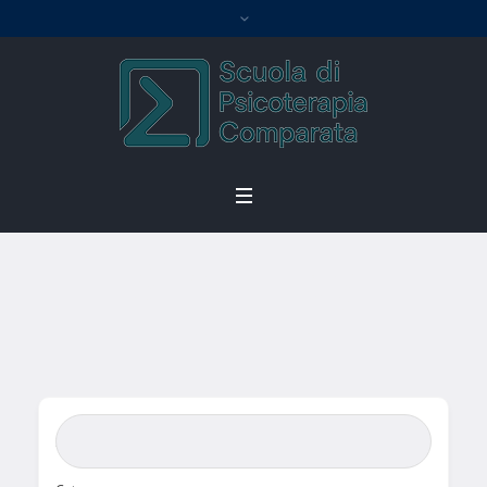
Single Tag
Home
/
Single Tag
Search Bar