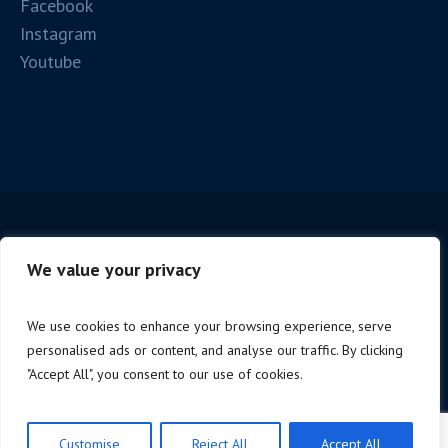
Facebook
Instagram
Youtube
We value your privacy
We use cookies to enhance your browsing experience, serve
personalised ads or content, and analyse our traffic. By clicking
Copyright © 2025 Firenze Spc. | P.iva 06221190488 |
"Accept All", you consent to our use of cookies.
Design by
NoStudio
Privacy Policy
/
Customise
Reject All
Accept All