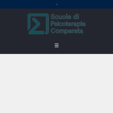
Profile Category:
History Teacher
Home
/
History Teacher