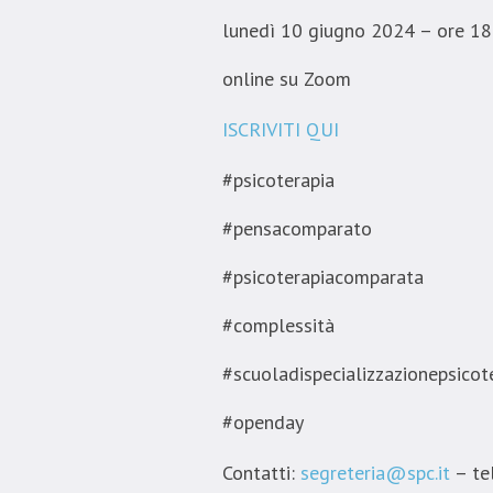
lunedì 10 giugno 2024 – ore 18
online su Zoom
ISCRIVITI QUI
#psicoterapia
#pensacomparato
#psicoterapiacomparata
#complessità
#scuoladispecializzazionepsicot
#openday
Contatti:
segreteria@spc.it
– te