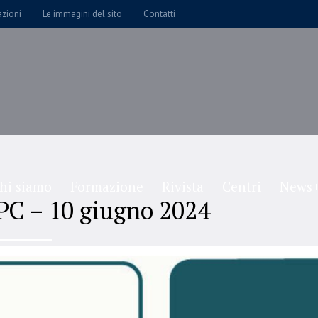
azioni
Le immagini del sito
Contatti
hi siamo
Formazione
Rivista
Centri
News+
PC – 10 giugno 2024