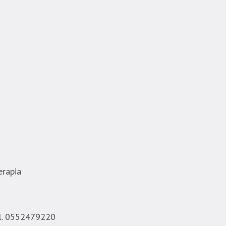
erapia
l. 0552479220