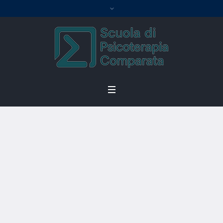
Listing Directory:
Doctors
Home
/
Doctors